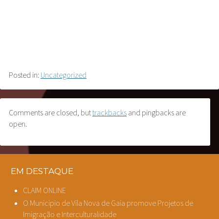
Posted in:
Uncategorized
Comments are closed, but
trackbacks
and pingbacks are
open.
EM DESTAQUE
CLAIM ONLINE
O Municipio de Vila Nova de Gaia promove Projetos de
Imigração e Interculturalidade